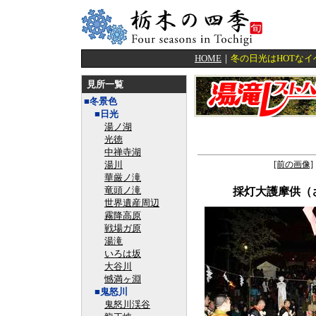
HOME
｜
冬の日光はHOTな
見所一覧
■冬景色
■日光
湯ノ湖
光徳
中禅寺湖
湯川
[前の画像]
華厳ノ滝
竜頭ノ滝
採灯大護摩供（
世界遺産周辺
霧降高原
戦場ガ原
湯滝
いろは坂
大谷川
憾満ヶ淵
■鬼怒川
鬼怒川渓谷