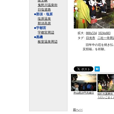
龍王峡
鬼怒川温泉街
日塩道路
■那須・塩原
塩原温泉
那須高原
■宇都宮
宇都宮周辺
拡大 :
800x534
1024x683
■黒磯
タグ :
日光市
二社一寺周
板室温泉周辺
旧年中の厄を焼き払
災招福」を祈願。
外山毘沙門天縁日
採灯大護摩供
うだいごまく
前へ<<