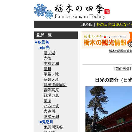
HOME
｜
冬の日光はHOTな
見所一覧
■冬景色
■日光
栃木の四季が運
湯ノ湖
光徳
中禅寺湖
湯川
[前の画像]
華厳ノ滝
竜頭ノ滝
日光の節分（日
世界遺産周辺
霧降高原
戦場ガ原
湯滝
いろは坂
大谷川
憾満ヶ淵
■鬼怒川
鬼怒川渓谷