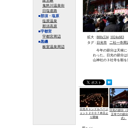
龍王峡
鬼怒川温泉街
日塩道路
■那須・塩原
塩原温泉
那須高原
■宇都宮
宇都宮周辺
拡大 :
800x534
1024x683
■黒磯
タグ :
日光市
二社一寺周
板室温泉周辺
今年の節分は天候に
わった。日光の節分は
山神社の３社寺を順を
日光キャンドルページ
日光の節分（
ェント２００７本日よ
王寺での節分
り開催
式）