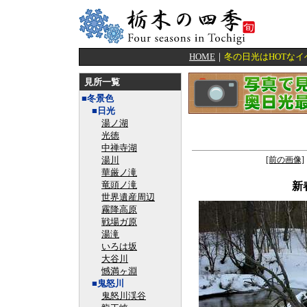
HOME
｜
冬の日光はHOTな
見所一覧
■冬景色
■日光
湯ノ湖
光徳
中禅寺湖
湯川
[前の画像]
華厳ノ滝
竜頭ノ滝
新
世界遺産周辺
霧降高原
戦場ガ原
湯滝
いろは坂
大谷川
憾満ヶ淵
■鬼怒川
鬼怒川渓谷