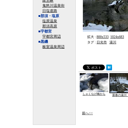
龍王峡
鬼怒川温泉街
日塩道路
■那須・塩原
塩原温泉
那須高原
■宇都宮
宇都宮周辺
拡大 :
800x533
1024x683
■黒磯
タグ :
日光市
湯川
板室温泉周辺
しゃくなげ橋から
新春の湯川
前へ<<