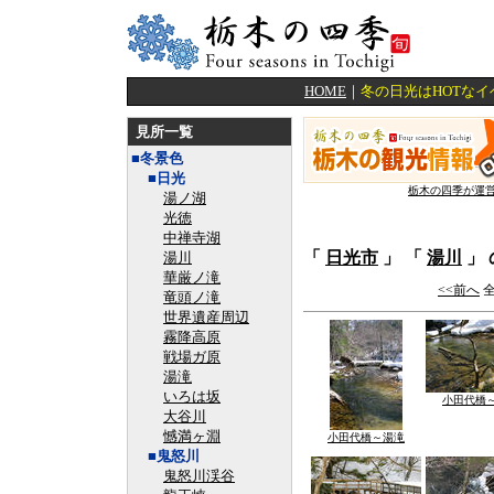
HOME
｜
冬の日光はHOTな
見所一覧
■冬景色
■日光
栃木の四季が運
湯ノ湖
光徳
中禅寺湖
「
日光市
」 「
湯川
」
湯川
華厳ノ滝
<<前へ
全
竜頭ノ滝
世界遺産周辺
霧降高原
戦場ガ原
湯滝
いろは坂
小田代橋
大谷川
憾満ヶ淵
小田代橋～湯滝
■鬼怒川
鬼怒川渓谷