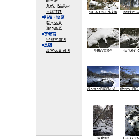
龍王峡
鬼怒川温泉街
日塩道路
雪に埋もれる小滝橋
雪の中から
■那須・塩原
塩原温泉
那須高原
■宇都宮
宇都宮周辺
■黒磯
板室温泉周辺
湯川の雪景色
小田代橋近
穏やかな日曜日の湯川
穏やかな日曜
湯川の畔
しゃくなげ