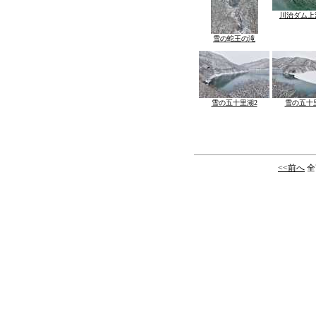
川治ダム上
雪の蛇王の滝
雪の五十里湖2
雪の五十
<<前へ
全