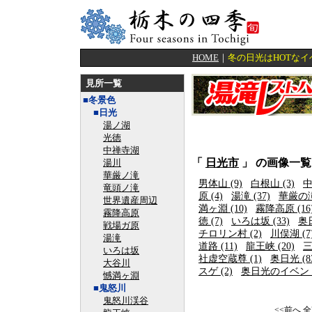
HOME
｜
冬の日光はHOTな
見所一覧
■冬景色
■日光
湯ノ湖
光徳
中禅寺湖
「
日光市
」 の画像一覧
湯川
華厳ノ滝
男体山 (9)
白根山 (3)
中
竜頭ノ滝
原 (4)
湯滝 (37)
華厳の滝
世界遺産周辺
満ヶ淵 (10)
霧降高原 (16
霧降高原
徳 (7)
いろは坂 (33)
奥
戦場ガ原
チロリン村 (2)
川俣湖 (7
湯滝
道路 (11)
龍王峡 (20)
三
いろは坂
社虚空蔵尊 (1)
奥日光 (8
大谷川
スゲ (2)
奥日光のイベント 
憾満ヶ淵
■鬼怒川
鬼怒川渓谷
<<前へ
全