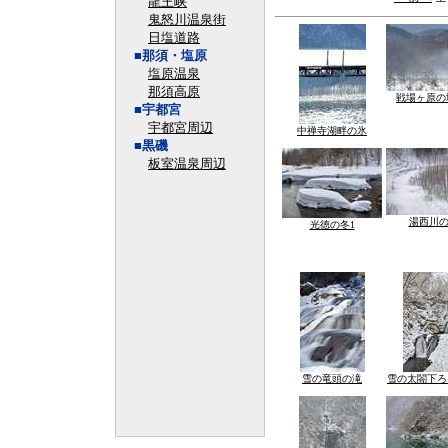
龍王峡
鬼怒川温泉街
日塩道路
■那須・塩原
塩原温泉
那須高原
戦場ヶ原の
■宇都宮
宇都宮周辺
中禅寺湖畔の氷
■黒磯
板室温泉周辺
湯西川の
光徳の冬1
雪の竜頭の滝
雪の太閤下ろ