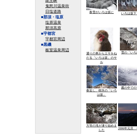
龍王峡
鬼怒川温泉街
日塩道路
春雪がいろは坂に
いろは坂下
■那須・塩原
塩原温泉
那須高原
■宇都宮
宇都宮周辺
■黒磯
板室温泉周辺
雪の「いろ
通りの車からエサをね
だる「いろは坂」のサ
ル
霧の中での
春近し、樹氷の「いろ
は坂」
方等の滝が凍り始めま
2006年元旦
した