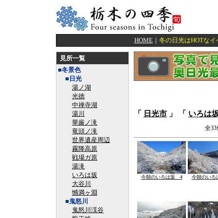
HOME
｜
冬の日光はHOTな
見所一覧
■冬景色
■日光
湯ノ湖
光徳
中禅寺湖
「
日光市
」 「
いろは
湯川
華厳ノ滝
全3
竜頭ノ滝
世界遺産周辺
霧降高原
戦場ガ原
湯滝
いろは坂
今朝のいろは坂 4
今朝のいろ
大谷川
憾満ヶ淵
■鬼怒川
鬼怒川渓谷