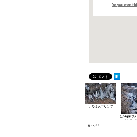
Do you own th
いろは坂下りにて
滝の飛沫でき
「方等ノ
前へ<<