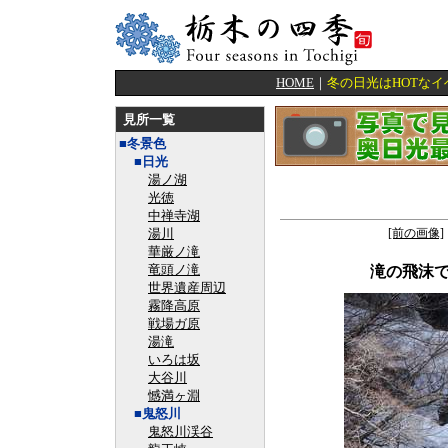
HOME
｜
冬の日光はHOTな
見所一覧
■冬景色
■日光
湯ノ湖
光徳
中禅寺湖
湯川
[前の画像]
華厳ノ滝
竜頭ノ滝
滝の飛沫
世界遺産周辺
霧降高原
戦場ガ原
湯滝
いろは坂
大谷川
憾満ヶ淵
■鬼怒川
鬼怒川渓谷