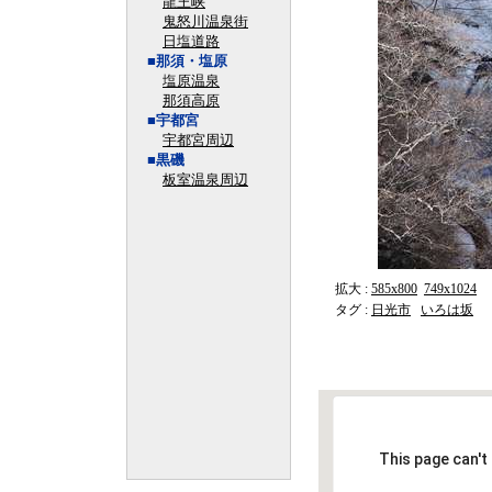
龍王峡
鬼怒川温泉街
日塩道路
■那須・塩原
塩原温泉
那須高原
■宇都宮
宇都宮周辺
■黒磯
板室温泉周辺
拡大 :
585x800
749x1024
タグ :
日光市
いろは坂
This page can't