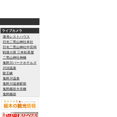
ライブカメラ
湯滝レストハウス
日光二荒山神社本社
日光二荒山神社中宮祠
戦場ガ原 三本松茶屋
二荒山神社神橋
鬼怒川パークホテルズ
川治温泉
龍王峡
鬼怒川温泉
鬼怒川温泉駅前
鬼怒楯岩大吊橋
鬼怒楯岩