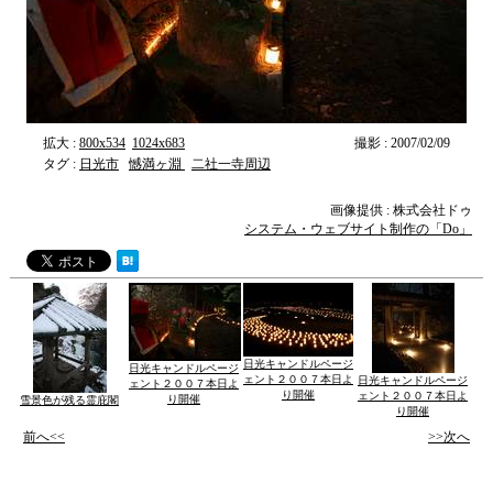
拡大 :
800x534
1024x683
撮影 : 2007/02/09
タグ :
日光市
憾満ヶ淵
二社一寺周辺
画像提供 : 株式会社ドゥ
システム・ウェブサイト制作の「Do」
日光キャンドルページ
日光キャンドルページ
ェント２００７本日よ
日光キャンドルページ
ェント２００７本日よ
り開催
ェント２００７本日よ
り開催
雪景色が残る霊庇閣
り開催
前へ<<
>>次へ