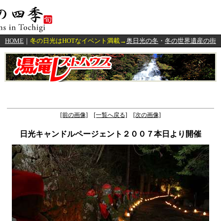
HOME
｜
冬の日光はHOTなイベント満載→
奥日光の冬
・
冬の世界遺産の街
[前の画像]
[一覧へ戻る]
[次の画像]
日光キャンドルページェント２００７本日より開催