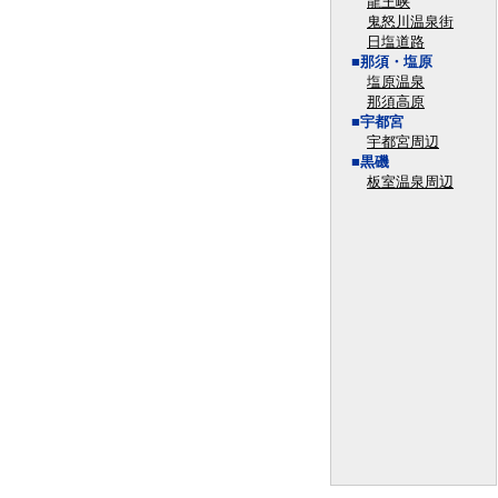
龍王峡
鬼怒川温泉街
日塩道路
■那須・塩原
塩原温泉
那須高原
■宇都宮
宇都宮周辺
■黒磯
板室温泉周辺