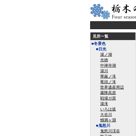
見所一覧
■冬景色
■日光
湯ノ湖
光徳
中禅寺湖
湯川
華厳ノ滝
竜頭ノ滝
世界遺産周辺
霧降高原
戦場ガ原
湯滝
いろは坂
大谷川
憾満ヶ淵
■鬼怒川
鬼怒川渓谷