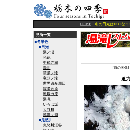
HOME
｜
冬の日光はHOTな
見所一覧
■冬景色
■日光
湯ノ湖
光徳
中禅寺湖
湯川
[前の画像]
華厳ノ滝
竜頭ノ滝
迫
世界遺産周辺
霧降高原
戦場ガ原
湯滝
いろは坂
大谷川
憾満ヶ淵
■鬼怒川
鬼怒川渓谷