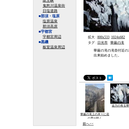
龍王峡
鬼怒川温泉街
日塩道路
■那須・塩原
塩原温泉
那須高原
■宇都宮
宇都宮周辺
拡大 :
800x533
1024x682
■黒磯
タグ :
日光市
華厳の滝
板室温泉周辺
華厳の滝の滝壺付近の
出来始めました。
迫力の有る華
華厳の滝上の木々に花
の雪が咲く
前へ<<