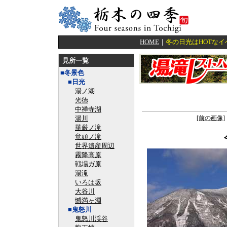
HOME
｜
冬の日光はHOTな
見所一覧
■冬景色
■日光
湯ノ湖
光徳
中禅寺湖
湯川
[前の画像]
華厳ノ滝
竜頭ノ滝
世界遺産周辺
霧降高原
戦場ガ原
湯滝
いろは坂
大谷川
憾満ヶ淵
■鬼怒川
鬼怒川渓谷