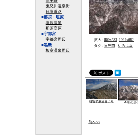
龍王峡
鬼怒川温泉街
日塩道路
■那須・塩原
塩原温泉
那須高原
■宇都宮
宇都宮周辺
拡大 :
800x533
1024x682
■黒磯
タグ :
日光市
いろは坂
板室温泉周辺
明智平展望台より
今朝の男
前へ<<