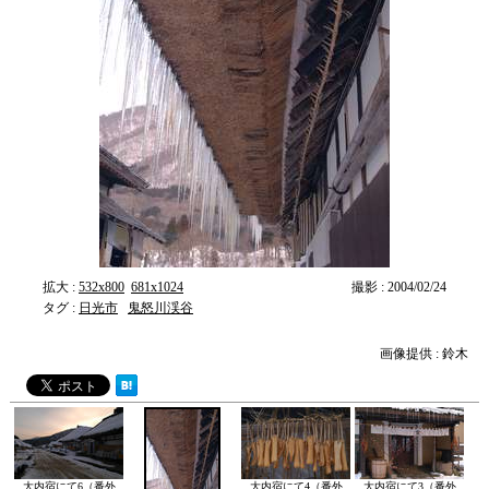
拡大 :
532x800
681x1024
撮影 : 2004/02/24
タグ :
日光市
鬼怒川渓谷
画像提供 : 鈴木
大内宿にて6（番外
大内宿にて4（番外
大内宿にて3（番外