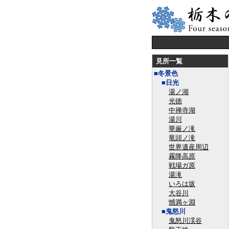
見所一覧
■冬景色
■日光
湯ノ湖
光徳
中禅寺湖
湯川
華厳ノ滝
竜頭ノ滝
世界遺産周辺
霧降高原
戦場ガ原
湯滝
いろは坂
大谷川
憾満ヶ淵
■鬼怒川
鬼怒川渓谷