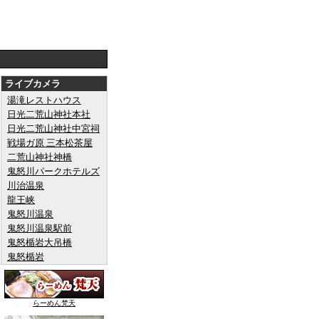
ライブカメラ
湯滝レストハウス
日光二荒山神社本社
日光二荒山神社中宮祠
戦場ガ原 三本松茶屋
二荒山神社神橋
鬼怒川パークホテルズ
川治温泉
龍王峡
鬼怒川温泉
鬼怒川温泉駅前
鬼怒楯岩大吊橋
鬼怒楯岩
らーめん梵天