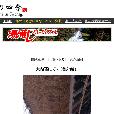
HOME
｜
冬の日光はHOTなイベント満載→
奥日光の冬
・
冬の世界遺産の街
[前の画像]
[一覧へ戻る]
[次の画像]
大内宿にて5（番外編）