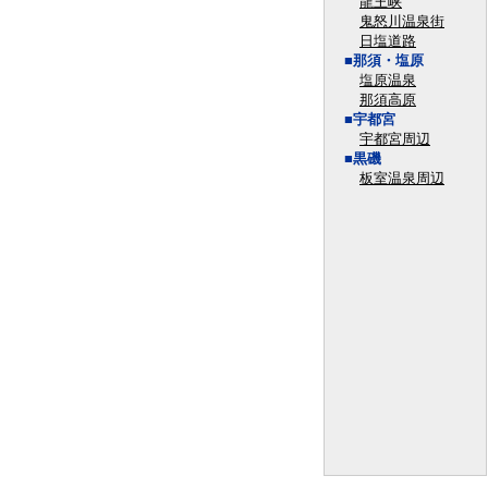
龍王峡
鬼怒川温泉街
日塩道路
■那須・塩原
塩原温泉
那須高原
■宇都宮
宇都宮周辺
■黒磯
板室温泉周辺