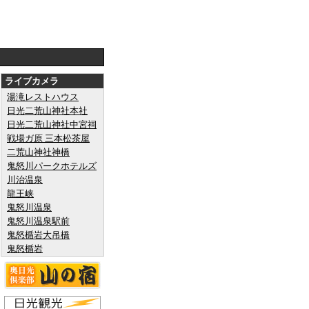
ライブカメラ
湯滝レストハウス
日光二荒山神社本社
日光二荒山神社中宮祠
戦場ガ原 三本松茶屋
二荒山神社神橋
鬼怒川パークホテルズ
川治温泉
龍王峡
鬼怒川温泉
鬼怒川温泉駅前
鬼怒楯岩大吊橋
鬼怒楯岩