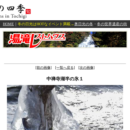
HOME
｜
冬の日光はHOTなイベント満載→
奥日光の冬
・
冬の世界遺産の街
[前の画像]
[一覧へ戻る]
[次の画像]
中禅寺湖半の氷１