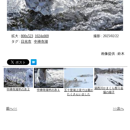
拡大 :
800x523
1024x669
撮影 : 2025/02/22
タグ :
日光市
中禅寺湖
画像提供 : 鈴木
湯西川かまくら祭り会
中禅寺湖半の氷２
中禅寺湖半の氷１
五十里湖上流では鹿が
場の様子
たくさんいました
前へ<<
>>次へ