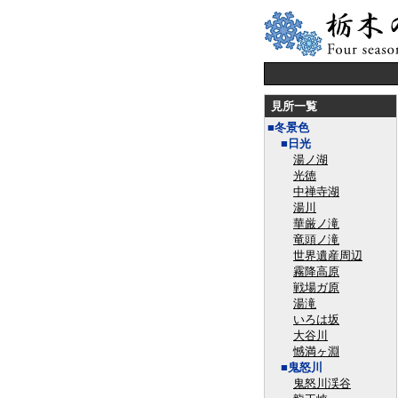
見所一覧
■冬景色
■日光
湯ノ湖
光徳
中禅寺湖
湯川
華厳ノ滝
竜頭ノ滝
世界遺産周辺
霧降高原
戦場ガ原
湯滝
いろは坂
大谷川
憾満ヶ淵
■鬼怒川
鬼怒川渓谷