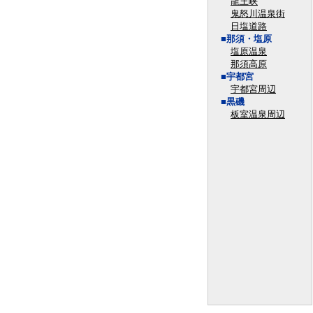
龍王峡
鬼怒川温泉街
日塩道路
■那須・塩原
塩原温泉
那須高原
■宇都宮
宇都宮周辺
■黒磯
板室温泉周辺