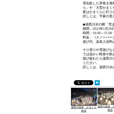
雪化粧した茅葺き屋
ら」や「大型かまく
夜はかまくらに灯り
詳しくは、平家の里
◆湯西川水の郷「雪
期間：2023年1月2
時間：10:00～15:00
料金：《スノーパーク
遊び代、温泉入浴料
そり滑りや雪遊びな
では温かい軽食や飲
遊び疲れたら湯西川
ください。
詳しくは、湯西川水
湯西川温泉 
湯西川温泉 かまくら
祭②
祭③