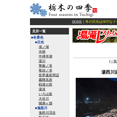
HOME
｜
冬の日光はHOTな
見所一覧
■冬景色
■日光
湯ノ湖
光徳
中禅寺湖
湯川
[一
華厳ノ滝
竜頭ノ滝
湯西川
世界遺産周辺
霧降高原
戦場ガ原
湯滝
いろは坂
大谷川
憾満ヶ淵
■鬼怒川
鬼怒川渓谷