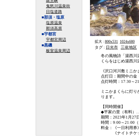
龍王峡
鬼怒川温泉街
日塩道路
■那須・塩原
塩原温泉
那須高原
■宇都宮
宇都宮周辺
拡大 :
800x531
1024x680
■黒磯
タグ :
日光市
三依地区
板室温泉周辺
冬の風物詩「湯西川
くらをはじめ湯西川
《沢口河川敷ミニか
点灯日：期間中の金
点灯時間：17:30～21
ミニかまくらに灯り
ります。
【同時開催】
◆平家の里（有料）
期間：2023年1月2
時間：9:00～21:00
料金：《一日利用券》
《ナイトチケット》