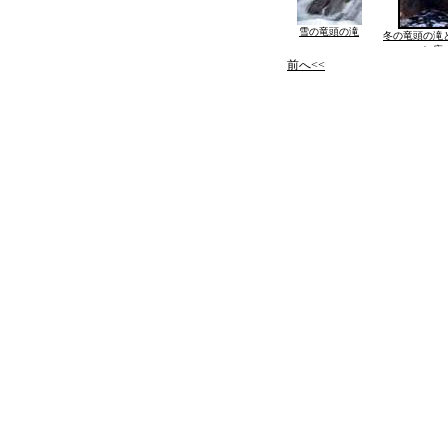
雪の竜頭の滝
冬の竜頭の滝
ン座
前へ<<