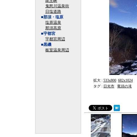
龍王峡
鬼怒川温泉街
日塩道路
■那須・塩原
塩原温泉
那須高原
■宇都宮
宇都宮周辺
■黒磯
板室温泉周辺
拡大 :
533x800
682x1024
タグ :
日光市
竜頭の滝