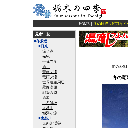
HOME
｜
冬の日光はHOTな
見所一覧
■冬景色
■日光
湯ノ湖
光徳
中禅寺湖
湯川
[前の画像]
華厳ノ滝
竜頭ノ滝
冬の竜
世界遺産周辺
霧降高原
戦場ガ原
湯滝
いろは坂
大谷川
憾満ヶ淵
■鬼怒川
鬼怒川渓谷