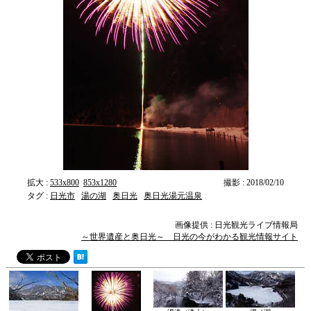
拡大 :
533x800
853x1280
撮影 : 2018/02/10
タグ :
日光市
湯の湖
奥日光
奥日光湯元温泉
画像提供 : 日光観光ライブ情報局
～世界遺産と奥日光～ 日光の今がわかる観光情報サイト