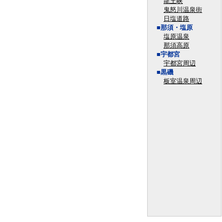
龍王峡
鬼怒川温泉街
日塩道路
■那須・塩原
塩原温泉
那須高原
■宇都宮
宇都宮周辺
■黒磯
板室温泉周辺