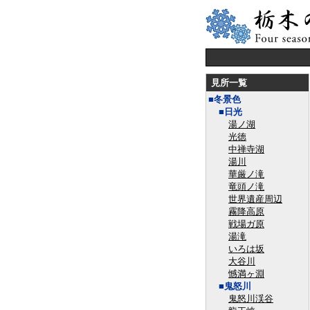
見所一覧
■冬景色
■日光
湯ノ湖
光徳
中禅寺湖
湯川
華厳ノ滝
竜頭ノ滝
世界遺産周辺
霧降高原
戦場ガ原
湯滝
いろは坂
大谷川
憾満ヶ淵
■鬼怒川
鬼怒川渓谷