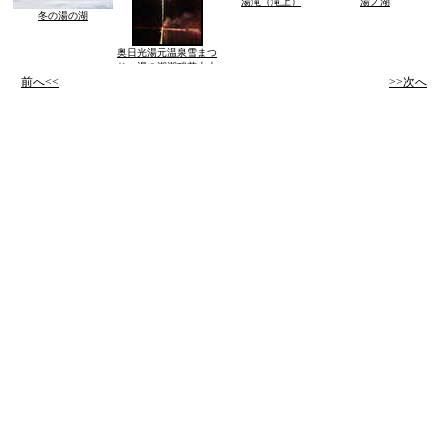
湯滝（滝上）
湯ノ湖
冬の湯の湖
奥日光湯元温泉雪まつ
り 湯の湖湖畔花火大
前へ<<
会
>>次へ