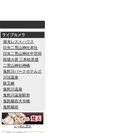
ライブカメラ
湯滝レストハウス
日光二荒山神社本社
日光二荒山神社中宮祠
戦場ガ原 三本松茶屋
二荒山神社神橋
鬼怒川パークホテルズ
川治温泉
龍王峡
鬼怒川温泉
鬼怒川温泉駅前
鬼怒楯岩大吊橋
鬼怒楯岩
らーめん梵天