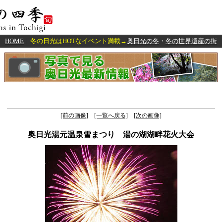
HOME
｜
冬の日光はHOTなイベント満載→
奥日光の冬
・
冬の世界遺産の街
[前の画像]
[一覧へ戻る]
[次の画像]
奥日光湯元温泉雪まつり 湯の湖湖畔花火大会