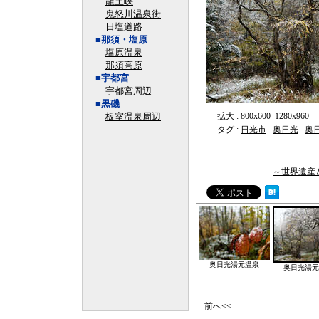
龍王峡
鬼怒川温泉街
日塩道路
■那須・塩原
塩原温泉
那須高原
■宇都宮
宇都宮周辺
■黒磯
板室温泉周辺
拡大 :
800x600
1280x960
タグ :
日光市
奥日光
奥
～世界遺産
奥日光湯元温泉
奥日光湯元
前へ<<