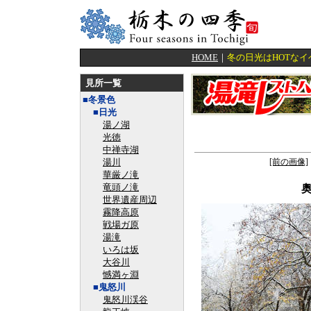
HOME
｜
冬の日光はHOTな
見所一覧
■冬景色
■日光
湯ノ湖
光徳
中禅寺湖
湯川
[前の画像]
華厳ノ滝
竜頭ノ滝
世界遺産周辺
霧降高原
戦場ガ原
湯滝
いろは坂
大谷川
憾満ヶ淵
■鬼怒川
鬼怒川渓谷