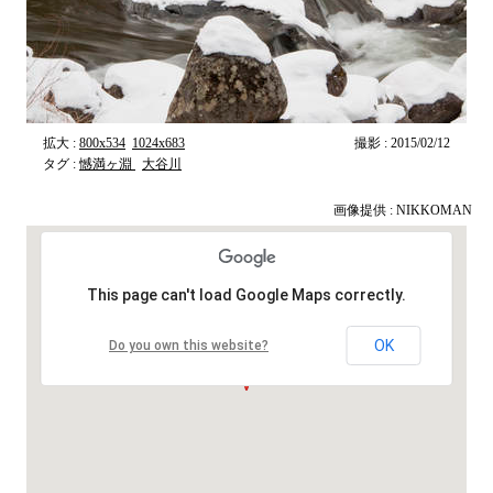
拡大 :
800x534
1024x683
撮影 : 2015/02/12
タグ :
憾満ヶ淵
大谷川
画像提供 : NIKKOMAN
This page can't load Google Maps correctly.
OK
Do you own this website?