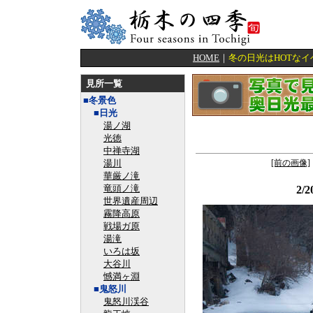
HOME
｜
冬の日光はHOTな
見所一覧
■冬景色
■日光
湯ノ湖
光徳
中禅寺湖
湯川
[前の画像]
華厳ノ滝
竜頭ノ滝
2/
世界遺産周辺
霧降高原
戦場ガ原
湯滝
いろは坂
大谷川
憾満ヶ淵
■鬼怒川
鬼怒川渓谷