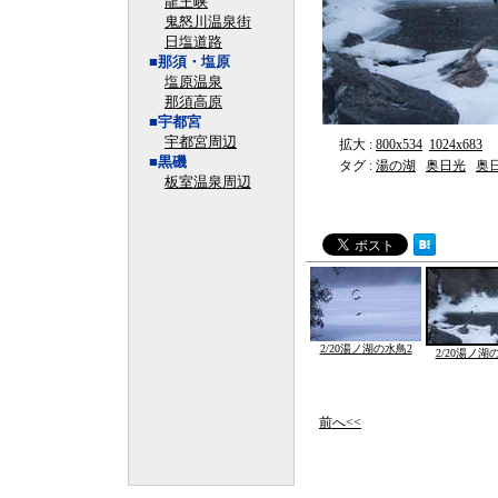
龍王峡
鬼怒川温泉街
日塩道路
■那須・塩原
塩原温泉
那須高原
■宇都宮
宇都宮周辺
拡大 :
800x534
1024x683
■黒磯
タグ :
湯の湖
奥日光
奥
板室温泉周辺
2/20湯ノ湖の水鳥2
2/20湯ノ湖
前へ<<