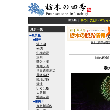
HOME
｜
冬の日光はHOTな
見所一覧
■冬景色
■日光
栃木の四季が運
湯ノ湖
光徳
中禅寺湖
湯川
[前の画像]
華厳ノ滝
竜頭ノ滝
湯
世界遺産周辺
霧降高原
戦場ガ原
湯滝
いろは坂
大谷川
憾満ヶ淵
■鬼怒川
鬼怒川渓谷