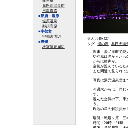
龍王峡
鬼怒川温泉街
日塩道路
■那須・塩原
塩原温泉
那須高原
■宇都宮
宇都宮周辺
拡大 :
640x427
■黒磯
タグ :
湯の湖
奥日光湯
板室温泉周辺
週末、湯ノ湖畔で花
やや風は強かったも
からは歓声が。
空気が澄んでいるた
また間近で見られて
写真は湯元温泉雪ま
今週末からは、同じ
す。
澄んだ空気の下、手
う。
現地の星の解説員か
場所：戦場ヶ原 三
時間：20時～21時
備考：参加無料。天