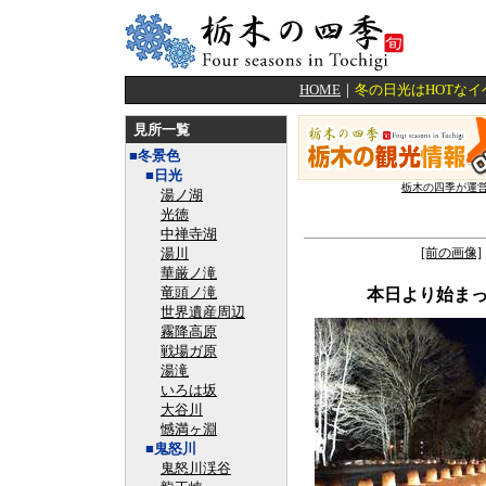
HOME
｜
冬の日光はHOTな
見所一覧
■冬景色
■日光
栃木の四季が運
湯ノ湖
光徳
中禅寺湖
湯川
[前の画像]
華厳ノ滝
竜頭ノ滝
本日より始ま
世界遺産周辺
霧降高原
戦場ガ原
湯滝
いろは坂
大谷川
憾満ヶ淵
■鬼怒川
鬼怒川渓谷