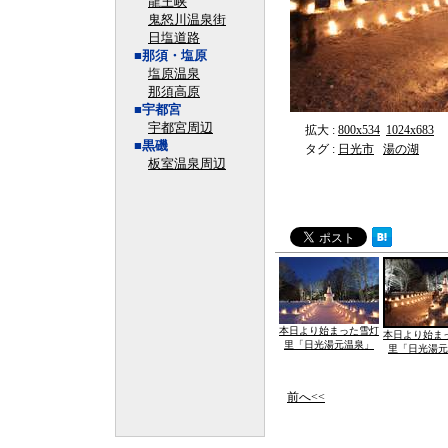
龍王峡
鬼怒川温泉街
日塩道路
■那須・塩原
塩原温泉
那須高原
■宇都宮
宇都宮周辺
拡大 :
800x534
1024x683
■黒磯
タグ :
日光市
湯の湖
板室温泉周辺
本日より始まった雪灯
本日より始ま
里「日光湯元温泉」
里「日光湯元
前へ<<