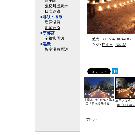
龍王峡
鬼怒川温泉街
日塩道路
■那須・塩原
塩原温泉
那須高原
■宇都宮
宇都宮周辺
拡大 :
800x534
1024x683
■黒磯
タグ :
日光市
湯の湖
板室温泉周辺
本日より始まった雪灯
本日より始ま
里「日光湯元温泉」
里「日光湯元
前へ<<