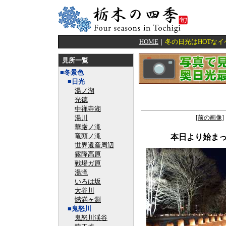
HOME
｜
冬の日光はHOTな
見所一覧
■冬景色
■日光
湯ノ湖
光徳
中禅寺湖
湯川
[前の画像]
華厳ノ滝
竜頭ノ滝
本日より始ま
世界遺産周辺
霧降高原
戦場ガ原
湯滝
いろは坂
大谷川
憾満ヶ淵
■鬼怒川
鬼怒川渓谷