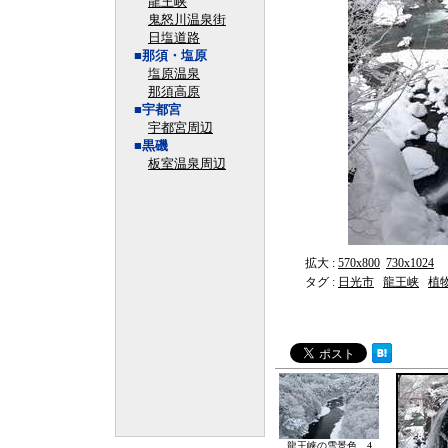
龍王峡
鬼怒川温泉街
日塩道路
■那須・塩原
塩原温泉
那須高原
■宇都宮
宇都宮周辺
■黒磯
板室温泉周辺
拡大 :
570x800
730x1024
タグ :
日光市
龍王峡
植
龍王峡の雪景色 4