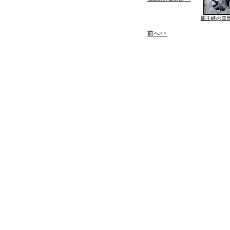
龍王峡の雪景
前へ<<