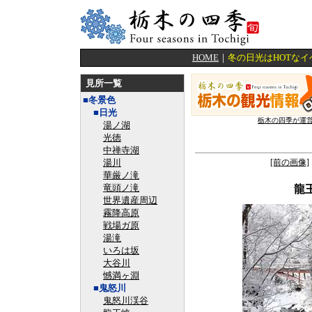
HOME
｜
冬の日光はHOTな
見所一覧
■冬景色
■日光
栃木の四季が運
湯ノ湖
光徳
中禅寺湖
湯川
[前の画像]
華厳ノ滝
竜頭ノ滝
龍
世界遺産周辺
霧降高原
戦場ガ原
湯滝
いろは坂
大谷川
憾満ヶ淵
■鬼怒川
鬼怒川渓谷