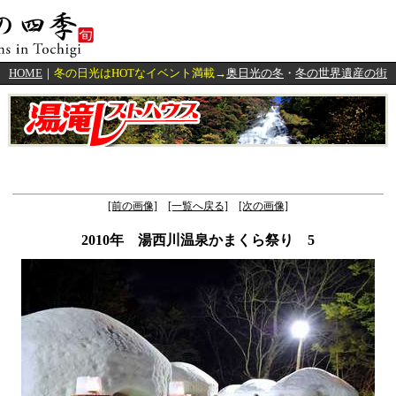
HOME
｜
冬の日光はHOTなイベント満載→
奥日光の冬
・
冬の世界遺産の街
[前の画像]
[一覧へ戻る]
[次の画像]
2010年 湯西川温泉かまくら祭り 5