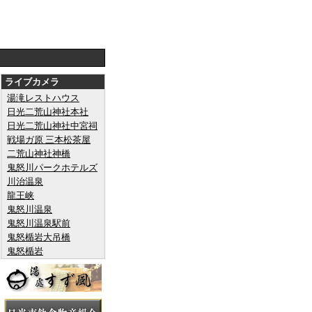
ライブカメラ
湯滝レストハウス
日光二荒山神社本社
日光二荒山神社中宮祠
戦場ガ原 三本松茶屋
二荒山神社神橋
鬼怒川パークホテルズ
川治温泉
龍王峡
鬼怒川温泉
鬼怒川温泉駅前
鬼怒楯岩大吊橋
鬼怒楯岩