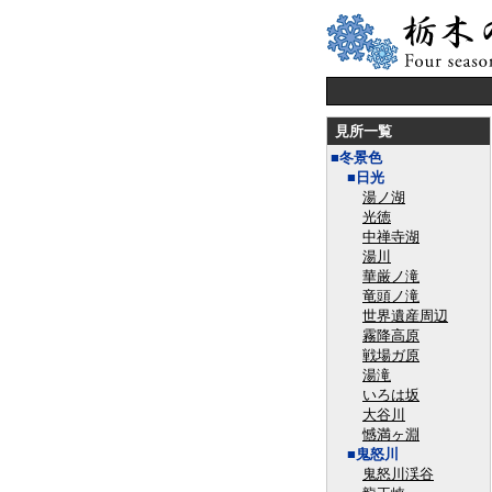
見所一覧
■冬景色
■日光
湯ノ湖
光徳
中禅寺湖
湯川
華厳ノ滝
竜頭ノ滝
世界遺産周辺
霧降高原
戦場ガ原
湯滝
いろは坂
大谷川
憾満ヶ淵
■鬼怒川
鬼怒川渓谷