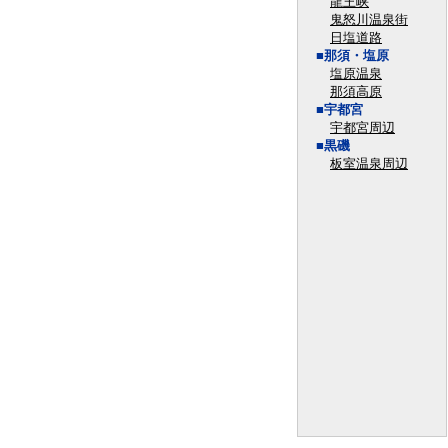
龍王峡
鬼怒川温泉街
日塩道路
■那須・塩原
塩原温泉
那須高原
■宇都宮
宇都宮周辺
■黒磯
板室温泉周辺