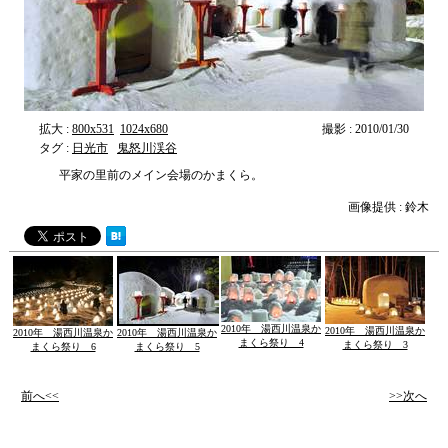
拡大 :
800x531
1024x680
撮影 : 2010/01/30
タグ :
日光市
鬼怒川渓谷
平家の里前のメイン会場のかまくら。
画像提供 : 鈴木
2010年 湯西川温泉か
2010年 湯西川温泉か
2010年 湯西川温泉か
2010年 湯西川温泉か
まくら祭り 4
まくら祭り 3
まくら祭り 6
まくら祭り 5
前へ<<
>>次へ