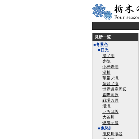
見所一覧
■冬景色
■日光
湯ノ湖
光徳
中禅寺湖
湯川
華厳ノ滝
竜頭ノ滝
世界遺産周辺
霧降高原
戦場ガ原
湯滝
いろは坂
大谷川
憾満ヶ淵
■鬼怒川
鬼怒川渓谷