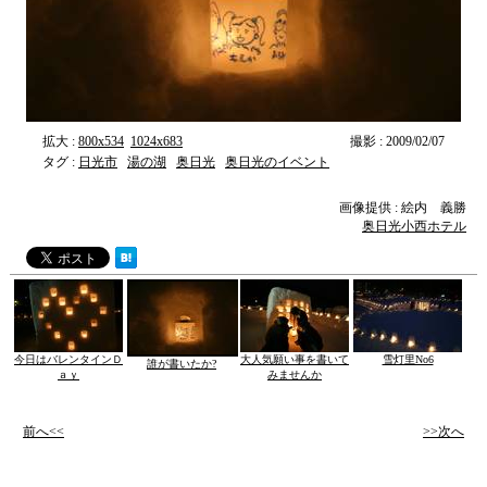
拡大 :
800x534
1024x683
撮影 : 2009/02/07
タグ :
日光市
湯の湖
奥日光
奥日光のイベント
画像提供 : 絵内 義勝
奥日光小西ホテル
今日はバレンタインＤ
大人気願い事を書いて
雪灯里No6
誰が書いたか?
ａｙ
みませんか
前へ<<
>>次へ