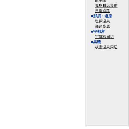
龍王峡
鬼怒川温泉街
日塩道路
■那須・塩原
塩原温泉
那須高原
■宇都宮
宇都宮周辺
■黒磯
板室温泉周辺