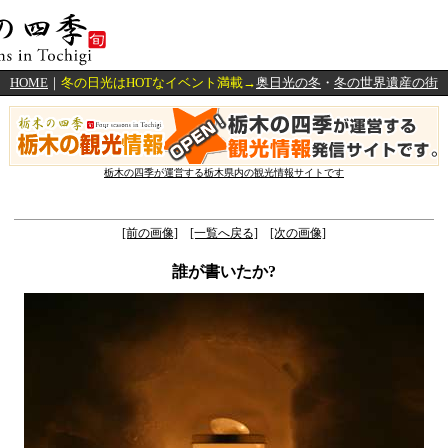
HOME
｜
冬の日光はHOTなイベント満載→
奥日光の冬
・
冬の世界遺産の街
栃木の四季が運営する栃木県内の観光情報サイトです
[前の画像]
[一覧へ戻る]
[次の画像]
誰が書いたか?