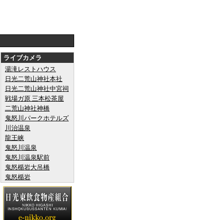
ライブカメラ
湯滝レストハウス
日光二荒山神社本社
日光二荒山神社中宮祠
戦場ガ原 三本松茶屋
二荒山神社神橋
鬼怒川パークホテルズ
川治温泉
龍王峡
鬼怒川温泉
鬼怒川温泉駅前
鬼怒楯岩大吊橋
鬼怒楯岩