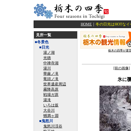
HOME
｜
冬の日光はHOTな
見所一覧
■冬景色
■日光
栃木の四季が運
湯ノ湖
光徳
中禅寺湖
湯川
[前の画像]
華厳ノ滝
竜頭ノ滝
氷に
世界遺産周辺
霧降高原
戦場ガ原
湯滝
いろは坂
大谷川
憾満ヶ淵
■鬼怒川
鬼怒川渓谷