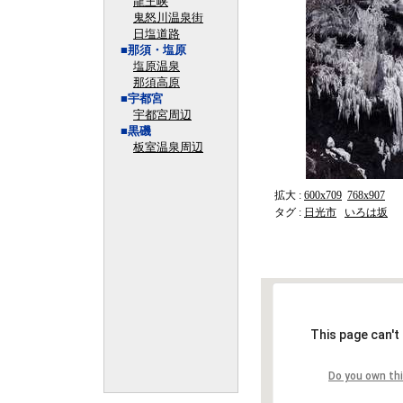
龍王峡
鬼怒川温泉街
日塩道路
■那須・塩原
塩原温泉
那須高原
■宇都宮
宇都宮周辺
■黒磯
板室温泉周辺
拡大 :
600x709
768x907
タグ :
日光市
いろは坂
This page can't
Do you own th