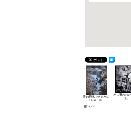
氷に覆われた
滝の飛沫できる氷の
滝」
「方等ノ滝」
前へ<<