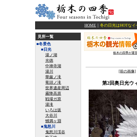
HOME
｜
冬の日光はHOTな
見所一覧
■冬景色
■日光
栃木の四季が運
湯ノ湖
光徳
中禅寺湖
湯川
[前の画像]
華厳ノ滝
竜頭ノ滝
第2回奥日光ウィ
世界遺産周辺
霧降高原
戦場ガ原
湯滝
いろは坂
大谷川
憾満ヶ淵
■鬼怒川
鬼怒川渓谷