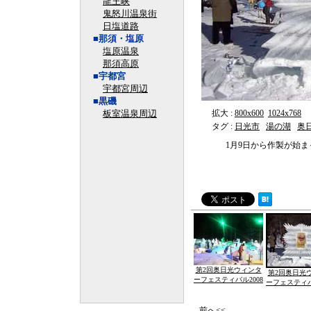
龍王峡
鬼怒川温泉街
日塩道路
■那須・塩原
塩原温泉
那須高原
■宇都宮
宇都宮周辺
■黒磯
板室温泉周辺
拡大 :
800x600
1024x768
タグ :
日光市
湯の湖
奥
1月9日から作製が始
第2回奥日光ウィンタ
第2回奥日光
ーフェスティバル2008
ーフェスティバ
前へ<<