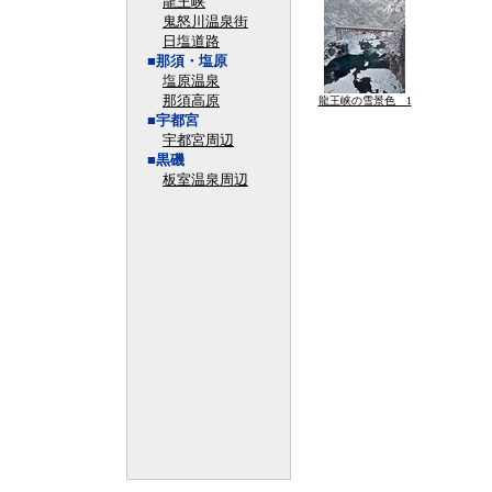
龍王峡
鬼怒川温泉街
日塩道路
■那須・塩原
塩原温泉
那須高原
龍王峡の雪景色 1
■宇都宮
宇都宮周辺
■黒磯
板室温泉周辺