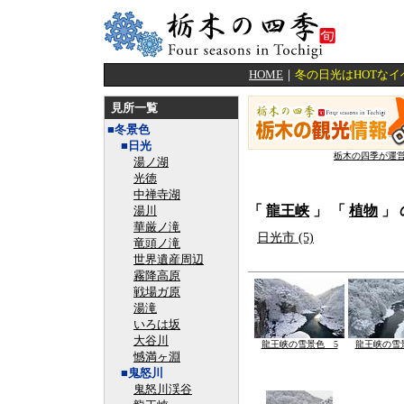
HOME
｜
冬の日光はHOTな
見所一覧
■冬景色
■日光
栃木の四季が運
湯ノ湖
光徳
中禅寺湖
「
龍王峡
」 「
植物
」
湯川
華厳ノ滝
日光市 (5)
竜頭ノ滝
世界遺産周辺
霧降高原
戦場ガ原
湯滝
いろは坂
大谷川
龍王峡の雪景色 5
龍王峡の雪
憾満ヶ淵
■鬼怒川
鬼怒川渓谷