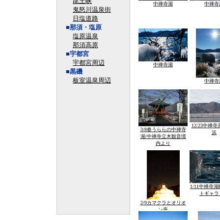
龍王峡
中禅寺湖
中禅寺
鬼怒川温泉街
日塩道路
■那須・塩原
塩原温泉
那須高原
■宇都宮
宇都宮周辺
中禅寺湖
■黒磯
板室温泉周辺
中禅寺
12/23中禅
3/8春うららの中禅寺
浜
湖/中禅寺立木観音境
内より
1/11中禅寺
トギャラ
2/9カマクラとオリオ
ン座