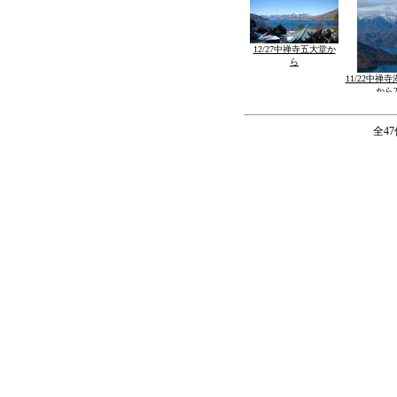
12/27中禅寺五大堂か
ら
11/22中禅
から
全4