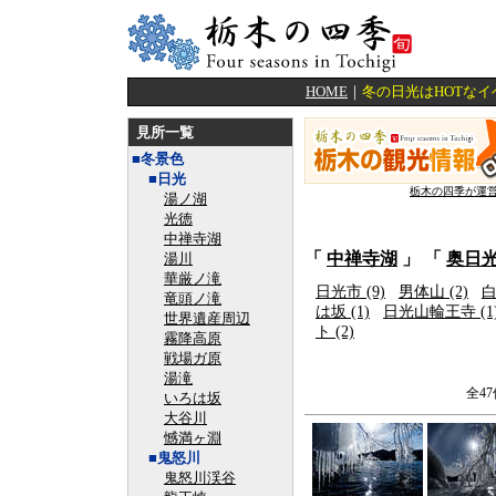
HOME
｜
冬の日光はHOTな
見所一覧
■冬景色
■日光
栃木の四季が運
湯ノ湖
光徳
中禅寺湖
「
中禅寺湖
」 「
奥日
湯川
華厳ノ滝
日光市 (9)
男体山 (2)
白
竜頭ノ滝
は坂 (1)
日光山輪王寺 (1
世界遺産周辺
ト (2)
霧降高原
戦場ガ原
湯滝
全4
いろは坂
大谷川
憾満ヶ淵
■鬼怒川
鬼怒川渓谷