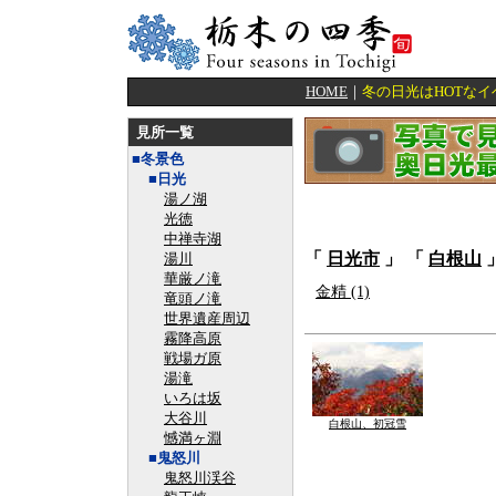
HOME
｜
冬の日光はHOTな
見所一覧
■冬景色
■日光
湯ノ湖
光徳
中禅寺湖
「
日光市
」 「
白根山
湯川
華厳ノ滝
金精 (1)
竜頭ノ滝
世界遺産周辺
霧降高原
戦場ガ原
湯滝
いろは坂
大谷川
白根山、初冠雪
憾満ヶ淵
■鬼怒川
鬼怒川渓谷