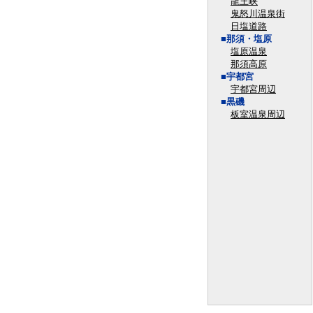
龍王峡
鬼怒川温泉街
日塩道路
■那須・塩原
塩原温泉
那須高原
■宇都宮
宇都宮周辺
■黒磯
板室温泉周辺