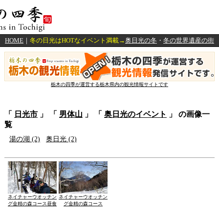
HOME
｜
冬の日光はHOTなイベント満載→
奥日光の冬
・
冬の世界遺産の街
栃木の四季が運営する栃木県内の観光情報サイトです
「
日光市
」 「
男体山
」 「
奥日光のイベント
」 の画像一
覧
湯の湖 (2)
奥日光 (2)
ネイチャーウオッチン
ネイチャーウオッチン
グ金精の森コース昼食
グ金精の森コース