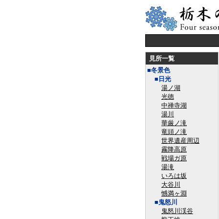
見所一覧
■冬景色
■日光
湯ノ湖
光徳
中禅寺湖
湯川
華厳ノ滝
竜頭ノ滝
世界遺産周辺
霧降高原
戦場ガ原
湯滝
いろは坂
大谷川
憾満ヶ淵
■鬼怒川
鬼怒川渓谷