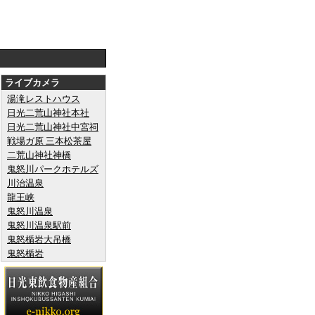
ライブカメラ
湯滝レストハウス
日光二荒山神社本社
日光二荒山神社中宮祠
戦場ガ原 三本松茶屋
二荒山神社神橋
鬼怒川パークホテルズ
川治温泉
龍王峡
鬼怒川温泉
鬼怒川温泉駅前
鬼怒楯岩大吊橋
鬼怒楯岩