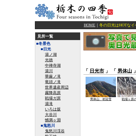
HOME
｜
冬の日光はHOTな
見所一覧
■冬景色
■日光
湯ノ湖
光徳
中禅寺湖
「
日光市
」 「
男体山
湯川
華厳ノ滝
竜頭ノ滝
世界遺産周辺
霧降高原
戦場ガ原
男体山、初冠雪
戦場ヶ原
湯滝
いろは坂
大谷川
憾満ヶ淵
■鬼怒川
鬼怒川渓谷