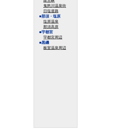
龍王峡
鬼怒川温泉街
日塩道路
■那須・塩原
塩原温泉
那須高原
■宇都宮
宇都宮周辺
■黒磯
板室温泉周辺