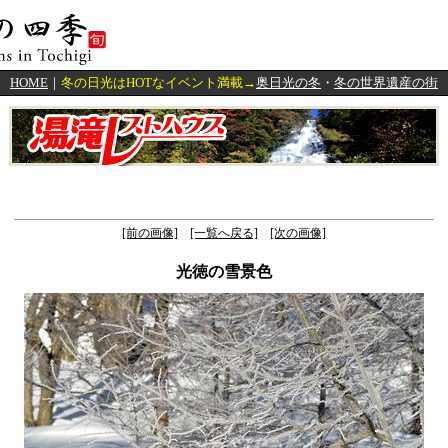
HOME
｜
冬の日光はHOTなイベント満載→
奥日光の冬
・
冬の世界遺産の街
[前の画像]
[一覧へ戻る]
[次の画像]
光徳の雪景色