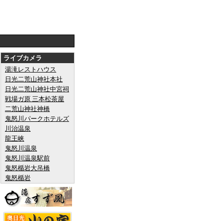
ライブカメラ
湯滝レストハウス
日光二荒山神社本社
日光二荒山神社中宮祠
戦場ガ原 三本松茶屋
二荒山神社神橋
鬼怒川パークホテルズ
川治温泉
龍王峡
鬼怒川温泉
鬼怒川温泉駅前
鬼怒楯岩大吊橋
鬼怒楯岩