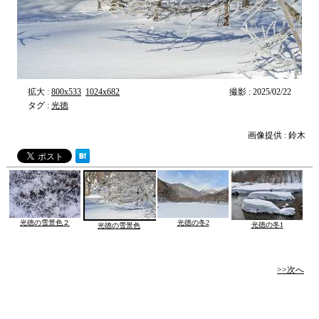
拡大 :
800x533
1024x682
撮影 : 2025/02/22
タグ :
光徳
画像提供 : 鈴木
光徳の雪景色２
光徳の冬2
光徳の冬1
光徳の雪景色
>>次へ