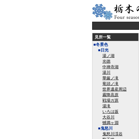
見所一覧
■冬景色
■日光
湯ノ湖
光徳
中禅寺湖
湯川
華厳ノ滝
竜頭ノ滝
世界遺産周辺
霧降高原
戦場ガ原
湯滝
いろは坂
大谷川
憾満ヶ淵
■鬼怒川
鬼怒川渓谷