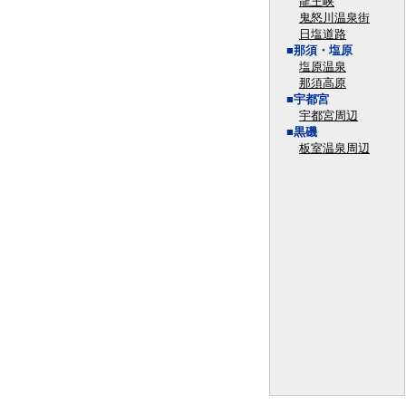
龍王峡
鬼怒川温泉街
日塩道路
■那須・塩原
塩原温泉
那須高原
■宇都宮
宇都宮周辺
■黒磯
板室温泉周辺