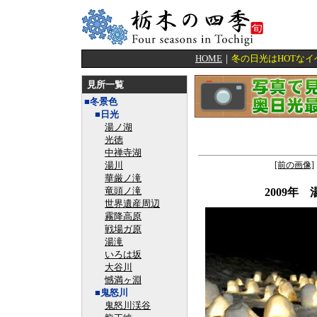
HOME
｜
冬の日光はHOTな
見所一覧
■冬景色
■日光
湯ノ湖
光徳
中禅寺湖
湯川
[前の画像]
華厳ノ滝
竜頭ノ滝
2009年
世界遺産周辺
霧降高原
戦場ガ原
湯滝
いろは坂
大谷川
憾満ヶ淵
■鬼怒川
鬼怒川渓谷