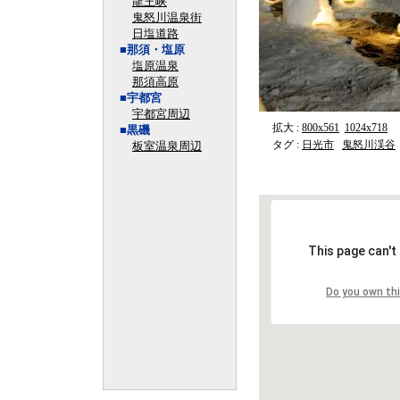
龍王峡
鬼怒川温泉街
日塩道路
■那須・塩原
塩原温泉
那須高原
■宇都宮
宇都宮周辺
拡大 :
800x561
1024x718
■黒磯
タグ :
日光市
鬼怒川渓谷
板室温泉周辺
This page can't
Do you own th