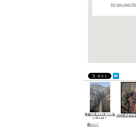
Do you own th
華厳の滝上の木々に花
2008奥日光
の雪が咲く
前へ<<