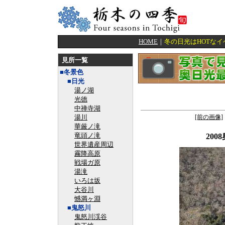
HOME
｜
冬の日光はHOTな
見所一覧
■冬景色
■日光
湯ノ湖
光徳
中禅寺湖
湯川
[前の画像]
華厳ノ滝
竜頭ノ滝
20
世界遺産周辺
霧降高原
戦場ガ原
湯滝
いろは坂
大谷川
憾満ヶ淵
■鬼怒川
鬼怒川渓谷