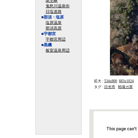
龍王峡
鬼怒川温泉街
日塩道路
■那須・塩原
塩原温泉
那須高原
■宇都宮
宇都宮周辺
■黒磯
板室温泉周辺
拡大 :
534x800
683x1024
タグ :
日光市
戦場ガ原
This page can't