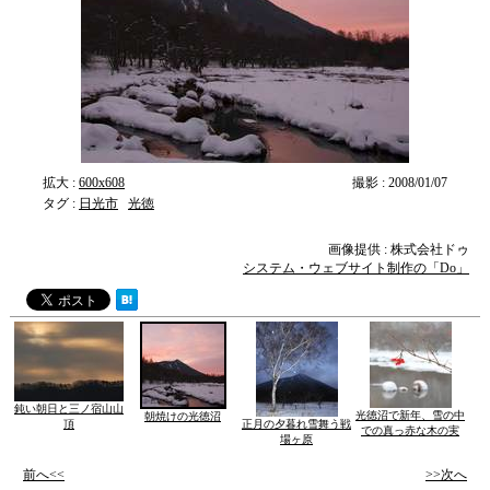
拡大 :
600x608
撮影 : 2008/01/07
タグ :
日光市
光徳
画像提供 : 株式会社ドゥ
システム・ウェブサイト制作の「Do」
鈍い朝日と三ノ宿山山
光徳沼で新年、雪の中
朝焼けの光徳沼
頂
正月の夕暮れ雪舞う戦
での真っ赤な木の実
場ヶ原
前へ<<
>>次へ