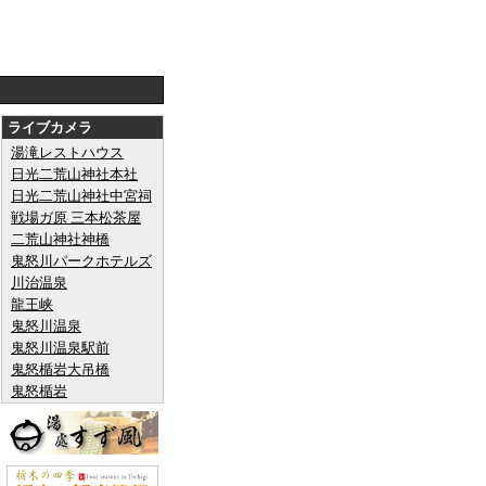
ライブカメラ
湯滝レストハウス
日光二荒山神社本社
日光二荒山神社中宮祠
戦場ガ原 三本松茶屋
二荒山神社神橋
鬼怒川パークホテルズ
川治温泉
龍王峡
鬼怒川温泉
鬼怒川温泉駅前
鬼怒楯岩大吊橋
鬼怒楯岩