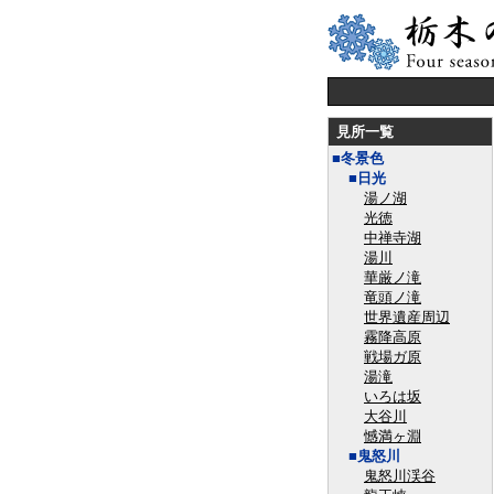
見所一覧
■冬景色
■日光
湯ノ湖
光徳
中禅寺湖
湯川
華厳ノ滝
竜頭ノ滝
世界遺産周辺
霧降高原
戦場ガ原
湯滝
いろは坂
大谷川
憾満ヶ淵
■鬼怒川
鬼怒川渓谷