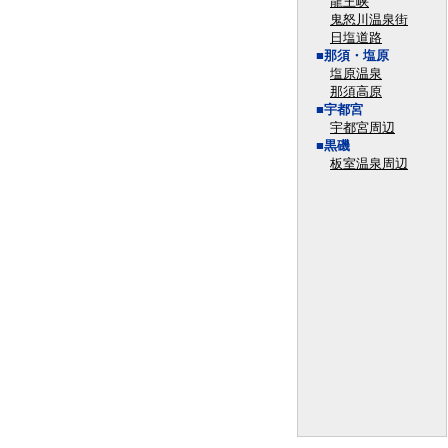
龍王峡
鬼怒川温泉街
日塩道路
■那須・塩原
塩原温泉
那須高原
■宇都宮
宇都宮周辺
■黒磯
板室温泉周辺