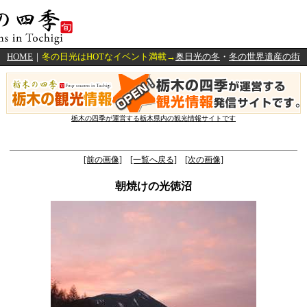
HOME
｜
冬の日光はHOTなイベント満載→
奥日光の冬
・
冬の世界遺産の街
栃木の四季が運営する栃木県内の観光情報サイトです
[前の画像]
[一覧へ戻る]
[次の画像]
朝焼けの光徳沼